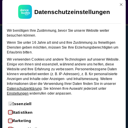
Mit d
WEDDING SEASON SALE:
50% Rabatt
auf alle
Cha Cha Cha (Figuren-Snacks 1)
Datenschutzeinstellungen
Hochzeitstanzkurse!
Verwerfen
Cha-
12
Wir benötigen Ihre Zustimmung, bevor Sie unsere Website weiter
Cha-Cha
besuchen können.
(Figuren-
Wenn Sie unter 16 Jahre alt sind und Ihre Zustimmung zu freiwilligen
Snacks
Diensten geben möchten, müssen Sie Ihre Erziehungsberechtigten um
This content is protected, please
login
and
Erlaubnis bitten.
1)
Mehr
Rechtl
Blog
enroll
in the course to view this content!
Wir verwenden Cookies und andere Technologien auf unserer Website.
Infos
iches
Alle Blogartikel
Einige von ihnen sind essenziell, während andere uns helfen, diese
Membership
AGB
Website und Ihre Erfahrung zu verbessern.
Personenbezogene Daten
Schwungvoll
Grundschritt
können verarbeitet werden (z. B. IP-Adressen), z. B. für personalisierte
durchstarten: Swing
Kontakt
Datenschutz
3 Minuten
Anzeigen und Inhalte oder Anzeigen- und Inhaltsmessung.
Weitere
tanzen für
Informationen über die Verwendung Ihrer Daten finden Sie in unserer
FAQ
Widerrufsrecht
Anfänger*innen
Datenschutzerklärung
.
Sie können Ihre Auswahl jederzeit unter
Promenade
Einstellungen
widerrufen oder anpassen.
Impressum
So wirst du zum
3 Minuten
Widerruf
Discofox-Profi
Es folgt eine Liste der Service-Gruppen, für die eine Einwi
Essenziell
Salsa als
Statistiken
Damensolo
Hochzeitstanz
Marketing
nach links
Der ultimative West-