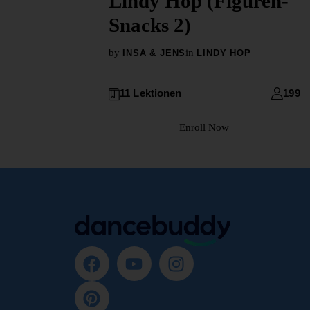
Lindy Hop (Figuren-
Snacks 2)
by
in
INSA & JENS
LINDY HOP
11 Lektionen
199
Enroll Now