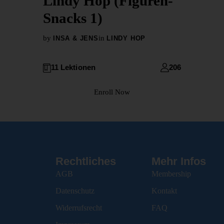
Lindy Hop (Figuren-
Snacks 1)
by
in
INSA & JENS
LINDY HOP
11 Lektionen
206
Enroll Now
Rechtliches
Mehr Infos
AGB
Membership
Datenschutz
Kontakt
Widerrufsrecht
FAQ