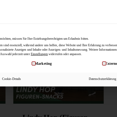
Tänze
Membership
Blog
JETZ
 möchten, müssen Sie Ihre Erziehungsberechtigten um Erlaubnis bitten.
 sind essenziell, während andere uns helfen, diese Website und Ihre Erfahrung zu verbesse
sonalisierte Anzeigen und Inhalte oder Anzeigen- und Inhaltsmessung.
Weitere Informationen
 Auswahl jederzeit unter
Einstellungen
widerrufen oder anpassen.
willigung erteilt werden kann. Die erste Service-Gruppe ist ess
Marketing
Extern
Cookie-Details
Datenschutzerklärung