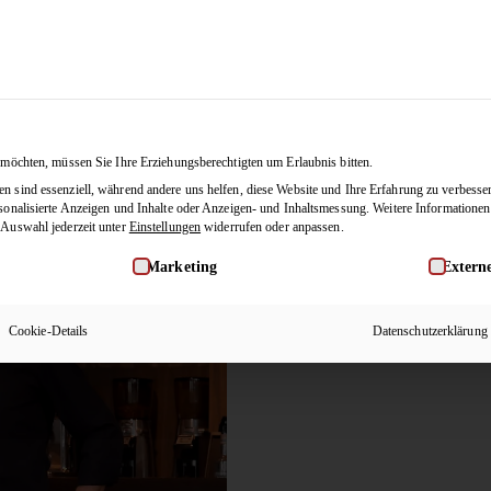
Tänze
Membership
Blog
JETZ
 möchten, müssen Sie Ihre Erziehungsberechtigten um Erlaubnis bitten.
 sind essenziell, während andere uns helfen, diese Website und Ihre Erfahrung zu verbesse
sonalisierte Anzeigen und Inhalte oder Anzeigen- und Inhaltsmessung.
Weitere Informationen
 Auswahl jederzeit unter
Einstellungen
widerrufen oder anpassen.
willigung erteilt werden kann. Die erste Service-Gruppe ist ess
Marketing
Extern
Cookie-Details
Datenschutzerklärung