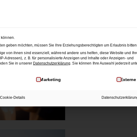
änze
Membership
Blog
JET
n können.
nsten geben möchten, müssen Sie Ihre Erziehungsberechtigten um Erlaubnis bitten
ge von ihnen sind essenziell, während andere uns helfen, diese Website und Ihr
ALLGEMEIN
HOCHZEIT
-Adressen), z. B. für personalisierte Anzeigen und Inhalte oder Anzeigen- und
nden Sie in unserer
Datenschutzerklärung
.
Sie können Ihre Auswahl jederzeit unt
Dein Hochzeitsg
brauche ich als 
inwilligung erteilt werden kann. Die erste Service-Gruppe i
Marketing
Externe
Wir zeigen dir, welche Tä
wie du dich…
Cookie-Details
Datenschutzerklärun