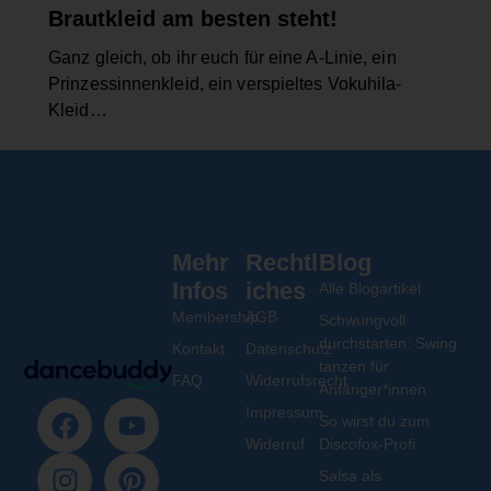
Brautkleid am besten steht!
Ganz gleich, ob ihr euch für eine A-Linie, ein
Prinzessinnenkleid, ein verspieltes Vokuhila-
Kleid…
Mehr
Rechtl
Blog
Infos
iches
Alle Blogartikel
Membership
AGB
Schwungvoll
durchstarten: Swing
Kontakt
Datenschutz
tanzen für
FAQ
Widerrufsrecht
Anfänger*innen
Impressum
So wirst du zum
Widerruf
Discofox-Profi
Salsa als