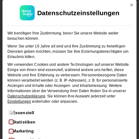
Mit d
Datenschutzeinstellungen
JETZT KOSTENLOS TESTEN
Wir benötigen Ihre Zustimmung, bevor Sie unsere Website weiter
besuchen können.
Wenn Sie unter 16 Jahre alt sind und Ihre Zustimmung zu freiwilligen
Diensten geben möchten, müssen Sie Ihre Erziehungsberechtigten um
Erlaubnis bitten.
Wir verwenden Cookies und andere Technologien auf unserer Website.
Einige von ihnen sind essenziell, während andere uns helfen, diese
Website und Ihre Erfahrung zu verbessern.
Personenbezogene Daten
können verarbeitet werden (z. B. IP-Adressen), z. B. für personalisierte
ALLGEMEIN
FAQ
Anzeigen und Inhalte oder Anzeigen- und Inhaltsmessung.
Weitere
Informationen über die Verwendung Ihrer Daten finden Sie in unserer
Welche Tänze gibt es? Standard-,
Datenschutzerklärung
.
Sie können Ihre Auswahl jederzeit unter
Latein-, Swing- und Latinotänze im
Einstellungen
widerrufen oder anpassen.
Überblick
Es folgt eine Liste der Service-Gruppen, für die eine Einwi
Essenziell
Entdecke die verschiedenen Tanzstile: von
Statistiken
Standard- und Lateintänzen bis hin zu Swing-
Marketing
und…