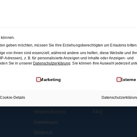
änze
Membership
Blog
JET
ür deine Anmeldung
n können.
nsten geben möchten, müssen Sie Ihre Erziehungsberechtigten um Erlaubnis bitten
ge von ihnen sind essenziell, während andere uns helfen, diese Website und Ihr
etter angemeldet.
-Adressen), z. B. für personalisierte Anzeigen und Inhalte oder Anzeigen- und
nden Sie in unserer
Datenschutzerklärung
.
Sie können Ihre Auswahl jederzeit unt
inwilligung erteilt werden kann. Die erste Service-Gruppe i
Marketing
Externe
Rechtliches
Mehr Infos
AGB
Membership
Cookie-Details
Datenschutzerklärun
Datenschutz
Kontakt
Widerrufsrecht
FAQ
Impressum
Widerruf