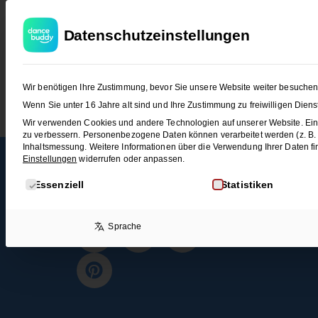
T
Datenschutzeinstellungen
Vielen Dank f
Wir benötigen Ihre Zustimmung, bevor Sie unsere Website weiter besuche
Wenn Sie unter 16 Jahre alt sind und Ihre Zustimmung zu freiwilligen Die
Wir verwenden Cookies und andere Technologien auf unserer Website. Eini
Du hast dich erfolgreich für unseren Newsl
zu verbessern.
Personenbezogene Daten können verarbeitet werden (z. B. IP
Inhaltsmessung.
Weitere Informationen über die Verwendung Ihrer Daten fi
Einstellungen
widerrufen oder anpassen.
Es folgt eine Liste der Service-Gruppen, für die eine E
Essenziell
Statistiken
Sprache