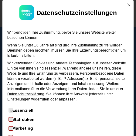
Mit d
Datenschutzeinstellungen
JETZT KOSTENLOS TESTEN
Mehr
Rechtl
Blog
Wir benötigen Ihre Zustimmung, bevor Sie unsere Website weiter
Infos
iches
besuchen können.
Alle Blogartikel
Wenn Sie unter 16 Jahre alt sind und Ihre Zustimmung zu freiwilligen
Membership
AGB
Schwungvoll
Diensten geben möchten, müssen Sie Ihre Erziehungsberechtigten um
durchstarten: Swing
Kontakt
Datenschutz
Erlaubnis bitten.
tanzen für
Wir verwenden Cookies und andere Technologien auf unserer Website.
FAQ
Widerrufsrecht
Anfänger*innen
Einige von ihnen sind essenziell, während andere uns helfen, diese
Impressum
Website und Ihre Erfahrung zu verbessern.
Personenbezogene Daten
So wirst du zum
können verarbeitet werden (z. B. IP-Adressen), z. B. für personalisierte
Widerruf
Discofox-Profi
Anzeigen und Inhalte oder Anzeigen- und Inhaltsmessung.
Weitere
Informationen über die Verwendung Ihrer Daten finden Sie in unserer
Salsa als
Datenschutzerklärung
.
Sie können Ihre Auswahl jederzeit unter
Hochzeitstanz
Einstellungen
widerrufen oder anpassen.
Der ultimative West-
Es folgt eine Liste der Service-Gruppen, für die eine Einwi
Essenziell
Coast-Swing-Starter-
Guide
Statistiken
Blues als
Marketing
Hochzeitstanz