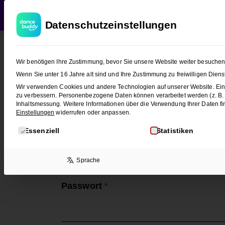
WEDDING
T
Datenschutzeinstellungen
Wir benötigen Ihre Zustimmung, bevor Sie unsere Website weiter besuche
Wenn Sie unter 16 Jahre alt sind und Ihre Zustimmung zu freiwilligen Die
Anmelden
Wir verwenden Cookies und andere Technologien auf unserer Website. Eini
zu verbessern.
Personenbezogene Daten können verarbeitet werden (z. B. IP
Inhaltsmessung.
Weitere Informationen über die Verwendung Ihrer Daten fi
Einstellungen
widerrufen oder anpassen.
Es folgt eine Liste der Service-Gruppen, für die eine E
Benutzername oder E-Mail-Adresse
*
Essenziell
Statistiken
Sprache
Passwort
*