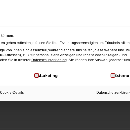
 SEASON SALE:
50% Rabatt
auf alle Hochzeitstanzkurse
änze
Membership
Blog
JET
n können.
nsten geben möchten, müssen Sie Ihre Erziehungsberechtigten um Erlaubnis bitten
ge von ihnen sind essenziell, während andere uns helfen, diese Website und Ihr
-Adressen), z. B. für personalisierte Anzeigen und Inhalte oder Anzeigen- und
nden Sie in unserer
Datenschutzerklärung
.
Sie können Ihre Auswahl jederzeit unt
inwilligung erteilt werden kann. Die erste Service-Gruppe i
Marketing
Externe
Cookie-Details
Datenschutzerklärun