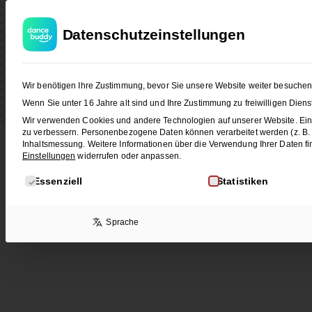
Sie sehen gerade einen Platzhalterinhalt von
S
Datenschutzeinstellungen
Wir benötigen Ihre Zustimmung, bevor Sie unsere Website weiter besuche
Wenn Sie unter 16 Jahre alt sind und Ihre Zustimmung zu freiwilligen Die
Wir verwenden Cookies und andere Technologien auf unserer Website. Eini
zu verbessern.
Personenbezogene Daten können verarbeitet werden (z. B. IP
Inhaltsmessung.
Weitere Informationen über die Verwendung Ihrer Daten fi
Einstellungen
widerrufen oder anpassen.
Es folgt eine Liste der Service-Gruppen, für die eine E
Essenziell
Statistiken
Sprache