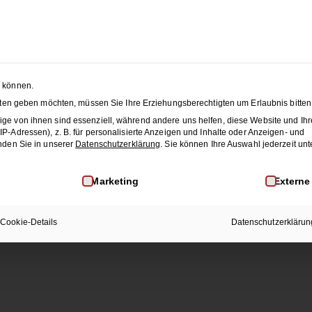
tandard
. Um auf den eigentlichen Inhalt zuzugreifen, klicken Sie auf 
Daten an Drittanbieter weitergegeben werden.
Inhalt entsperren
n können.
nsten geben möchten, müssen Sie Ihre Erziehungsberechtigten um Erlaubnis bitten
Weitere Informationen
ge von ihnen sind essenziell, während andere uns helfen, diese Website und Ihr
-Adressen), z. B. für personalisierte Anzeigen und Inhalte oder Anzeigen- und
nden Sie in unserer
Datenschutzerklärung
.
Sie können Ihre Auswahl jederzeit unt
inwilligung erteilt werden kann. Die erste Service-Gruppe i
Marketing
Externe
Cookie-Details
Datenschutzerklärun